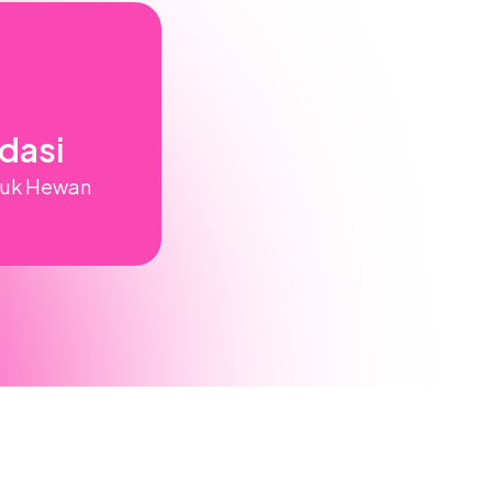
dasi
duk Hewan