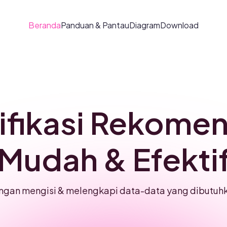
Beranda
Panduan & Pantau
Diagram
Download
ifikasi Rekome
Mudah & Efekti
gan mengisi & melengkapi data-data yang dibutuh