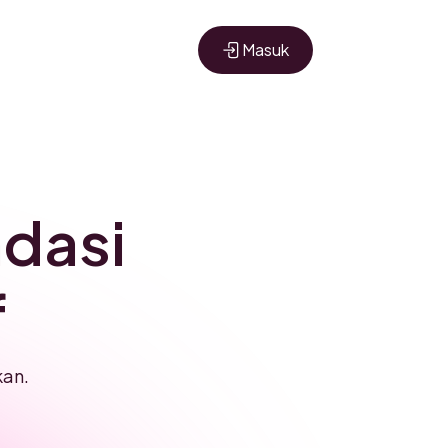
Masuk
ndasi
f
kan.