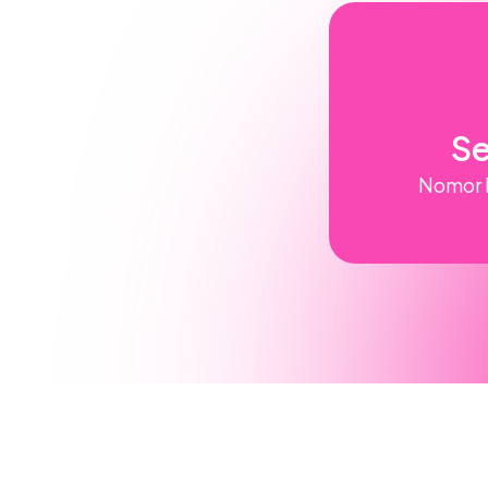
Se
Nomor K